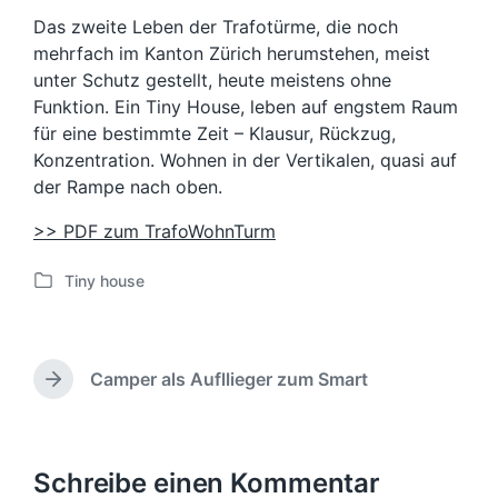
Das zweite Leben der Trafotürme, die noch
mehrfach im Kanton Zürich herumstehen, meist
unter Schutz gestellt, heute meistens ohne
Funktion. Ein Tiny House, leben auf engstem Raum
für eine bestimmte Zeit – Klausur, Rückzug,
Konzentration. Wohnen in der Vertikalen, quasi auf
der Rampe nach oben.
>> PDF zum TrafoWohnTurm
Tiny house
V
e
r
ö
Camper als Aufllieger zum Smart
f
N
f
ä
e
c
h
n
s
Schreibe einen Kommentar
t