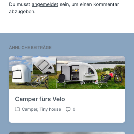
t
l
Du musst
angemeldet
sein, um einen Kommentar
e
i
abzugeben.
r
c
B
h
e
t
i
i
t
n
r
ÄHNLICHE BEITRÄGE
a
g
:
Camper fürs Velo
Camper
,
Tiny house
0
V
K
e
o
r
m
ö
m